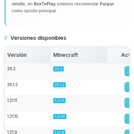
detalle, en
BoxToPlay
solemos recomendar
Purpur
como opción principal.
Versiones disponibles
Versión
Minecraft
Acti
26.2
26.2
26.1.2
26.1.2
1.21.11
1.21.11
1.21.10
1.21.10
1.21.9
1.21.9