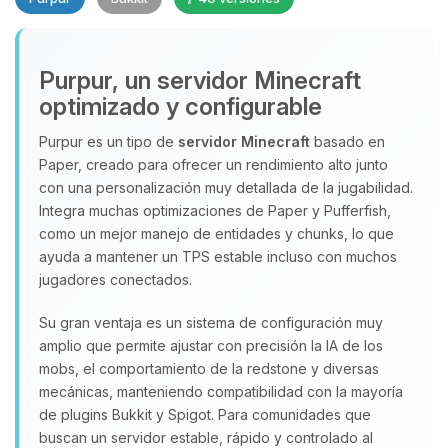
Purpur, un servidor Minecraft
optimizado y configurable
Purpur es un tipo de
servidor Minecraft
basado en
Paper, creado para ofrecer un rendimiento alto junto
con una personalización muy detallada de la jugabilidad.
Yupi, por fin alguien con quien
Integra muchas optimizaciones de Paper y Pufferfish,
hablar! Soy Choupy, tu pequeno
como un mejor manejo de entidades y chunks, lo que
asistente de BoxToPlay. Cuentame
que necesitas y moveré mis
ayuda a mantener un TPS estable incluso con muchos
pequenos circuitos para ayudarte.
jugadores conectados.
07/08/2026 04:29
Su gran ventaja es un sistema de configuración muy
amplio que permite ajustar con precisión la IA de los
mobs, el comportamiento de la redstone y diversas
mecánicas, manteniendo compatibilidad con la mayoría
de plugins Bukkit y Spigot. Para comunidades que
buscan un servidor estable, rápido y controlado al