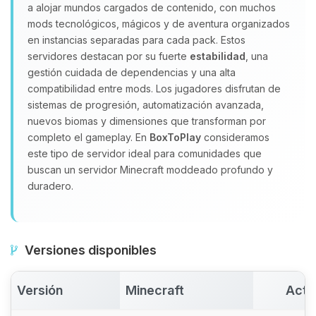
a alojar mundos cargados de contenido, con muchos
Yupi, por fin alguien con quien
mods tecnológicos, mágicos y de aventura organizados
hablar! Soy Choupy, tu pequeno
en instancias separadas para cada pack. Estos
asistente de BoxToPlay. Cuentame
servidores destacan por su fuerte
estabilidad
, una
que necesitas y moveré mis
gestión cuidada de dependencias y una alta
pequenos circuitos para ayudarte.
compatibilidad entre mods. Los jugadores disfrutan de
10/08/2026 04:21
sistemas de progresión, automatización avanzada,
nuevos biomas y dimensiones que transforman por
completo el gameplay. En
BoxToPlay
consideramos
este tipo de servidor ideal para comunidades que
buscan un servidor Minecraft moddeado profundo y
duradero.
Versiones disponibles
Versión
Minecraft
Acti