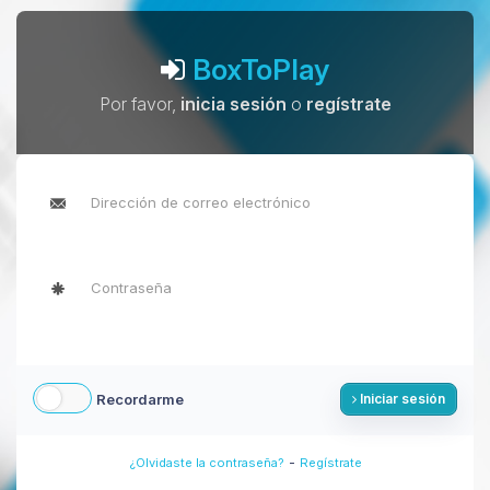
BoxToPlay
Por favor,
inicia sesión
o
regístrate
Recordarme
Iniciar sesión
-
¿Olvidaste la contraseña?
Regístrate