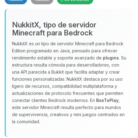
NukkitX, tipo de servidor
Minecraft para Bedrock
NukkitX es un tipo de servidor Minecraft para Bedrock
Edition programado en Java, pensado para ofrecer
Yupi, por fin alguien con quien
rendimiento estable y soporte avanzado de
plugins
. Su
hablar! Soy Choupy, tu pequeno
estructura resulta cómoda para desarrolladores, con
asistente de BoxToPlay. Cuentame
una API parecida a Bukkit que facilita adaptar y crear
que necesitas y moveré mis
funciones personalizadas. NukkitX destaca por su uso
pequenos circuitos para ayudarte.
ligero de recursos, compatibilidad multiplataforma y
09/08/2026 00:53
actualizaciones de protocolo frecuentes que permiten
conectar clientes Bedrock modernos. En
BoxToPlay
,
este servidor Minecraft resulta perfecto para mundos
de supervivencia, creativos y mini juegos centrados en
la comunidad.