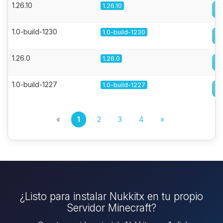
1.26.10
1.26.10
1.0-build-1230
1.0-build-1230
1.26.0
1.26.0
1.0-build-1227
1.0-build-1227
«
1
2
3
4
»
¿Listo para instalar Nukkitx en tu propio
Servidor Minecraft?