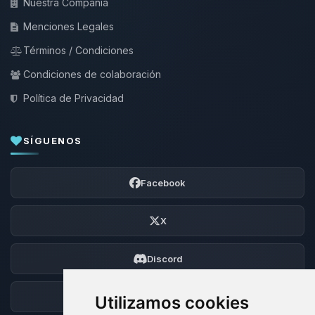
Nuestra Compañía
Menciones Legales
Términos / Condiciones
Condiciones de colaboración
Política de Privacidad
SÍGUENOS
Facebook
X
Discord
Foro
Utilizamos cookies