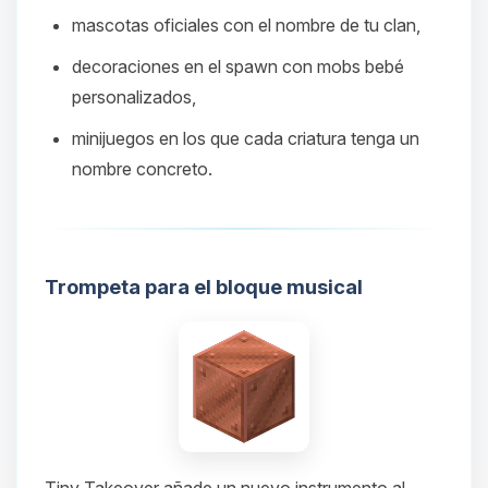
hablar! Soy Choupy, tu pequeno
mascotas oficiales con el nombre de tu clan,
asistente de BoxToPlay. Cuentame
que necesitas y moveré mis
decoraciones en el spawn con mobs bebé
pequenos circuitos para ayudarte.
personalizados,
06/08/2026 16:41
minijuegos en los que cada criatura tenga un
nombre concreto.
Trompeta para el bloque musical
Tiny Takeover añade un nuevo instrumento al