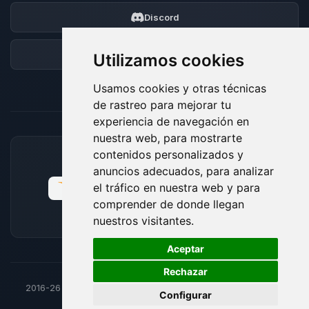
Discord
Foro
Utilizamos cookies
Usamos cookies y otras técnicas
de rastreo para mejorar tu
experiencia de navegación en
nuestra web, para mostrarte
contenidos personalizados y
MÉTODOS DE PAGO ACEPTADOS
anuncios adecuados, para analizar
el tráfico en nuestra web y para
comprender de donde llegan
nuestros visitantes.
🍪
Aceptar
Rechazar
2016-26
© BoxToPlay - Todos los derechos reservados por
Configurar
ByteLogic