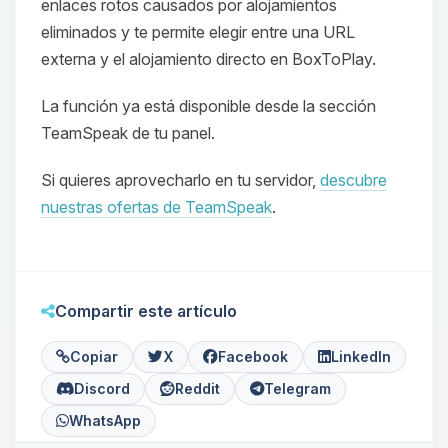
enlaces rotos causados por alojamientos
eliminados y te permite elegir entre una URL
externa y el alojamiento directo en BoxToPlay.
La función ya está disponible desde la sección
TeamSpeak de tu panel.
Si quieres aprovecharlo en tu servidor,
descubre
Yupi, por fin alguien con quien
hablar! Soy Choupy, tu pequeno
nuestras ofertas de TeamSpeak
.
asistente de BoxToPlay. Cuentame
que necesitas y moveré mis
pequenos circuitos para ayudarte.
08/08/2026 14:05
Compartir este artículo
Copiar
X
Facebook
LinkedIn
Discord
Reddit
Telegram
WhatsApp