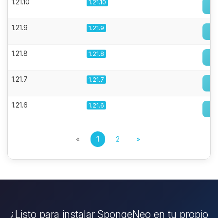
1.21.10
1.21.10
1.21.9
1.21.9
1.21.8
1.21.8
1.21.7
1.21.7
1.21.6
1.21.6
«
1
2
»
¿Listo para instalar SpongeNeo en tu propio