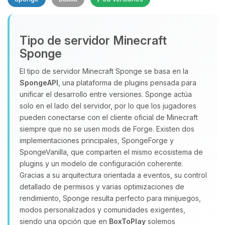
Tipo de servidor Minecraft
Sponge
El tipo de servidor Minecraft Sponge se basa en la
SpongeAPI
, una plataforma de plugins pensada para
Yupi, por fin alguien con quien
unificar el desarrollo entre versiones. Sponge actúa
hablar! Soy Choupy, tu pequeno
solo en el lado del servidor, por lo que los jugadores
asistente de BoxToPlay. Cuentame
pueden conectarse con el cliente oficial de Minecraft
que necesitas y moveré mis
siempre que no se usen mods de Forge. Existen dos
pequenos circuitos para ayudarte.
implementaciones principales, SpongeForge y
SpongeVanilla, que comparten el mismo ecosistema de
06/08/2026 06:08
plugins y un modelo de configuración coherente.
Gracias a su arquitectura orientada a eventos, su control
detallado de permisos y varias optimizaciones de
rendimiento, Sponge resulta perfecto para minijuegos,
modos personalizados y comunidades exigentes,
siendo una opción que en
BoxToPlay
solemos