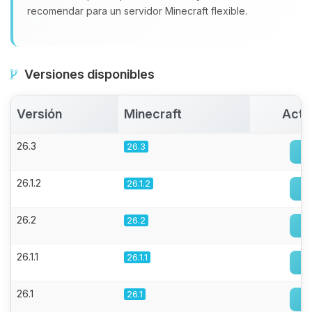
recomendar para un servidor Minecraft flexible.
Versiones disponibles
Versión
Minecraft
Acti
26.3
26.3
26.1.2
26.1.2
26.2
26.2
26.1.1
26.1.1
26.1
26.1