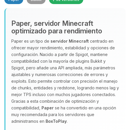
Paper, servidor Minecraft
optimizado para rendimiento
Paper es un tipo de
servidor Minecraft
centrado en
ofrecer mayor rendimiento, estabilidad y opciones de
Yupi, por fin alguien con quien
configuración. Nacido a partir de Spigot, mantiene
hablar! Soy Choupy, tu pequeno
compatibilidad con la mayoría de plugins Bukkit y
asistente de BoxToPlay. Cuentame
Spigot, pero añade una API ampliada, más parámetros
que necesitas y moveré mis
ajustables y numerosas correcciones de errores y
pequenos circuitos para ayudarte.
exploits. Esto permite controlar con precisión el manejo
06/08/2026 03:35
de chunks, entidades y redstone, logrando menos lag y
mejor TPS incluso con muchos jugadores conectados.
Gracias a esta combinación de optimización y
compatibilidad,
Paper
se ha convertido en una opción
muy recomendada para los servidores que
administramos en
BoxToPlay
.