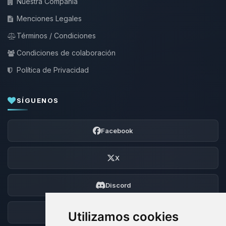
Nuestra Compañía
Menciones Legales
Términos / Condiciones
Condiciones de colaboración
Política de Privacidad
SÍGUENOS
Facebook
X
Discord
Foro
Utilizamos cookies