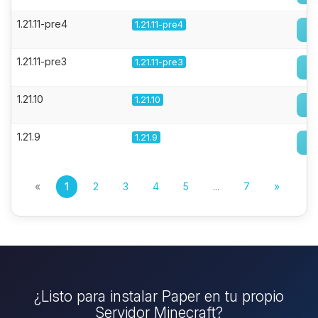
1.21.11-pre4
1.21.11-pre4
1.21.11-pre3
1.21.11-pre3
1.21.10
1.21.10
1.21.9
1.21.9
«
1
2
3
4
5
...
7
»
¿Listo para instalar Paper en tu propio
Servidor Minecraft?