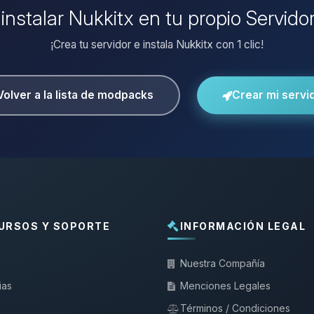
 instalar Nukkitx en tu propio Servido
¡Crea tu servidor e instala Nukkitx con 1 clic!
Volver a la lista de modpacks
Crear mi servi
URSOS Y SOPORTE
INFORMACIÓN LEGAL
Nuestra Compañía
ias
Menciones Legales
Términos / Condiciones