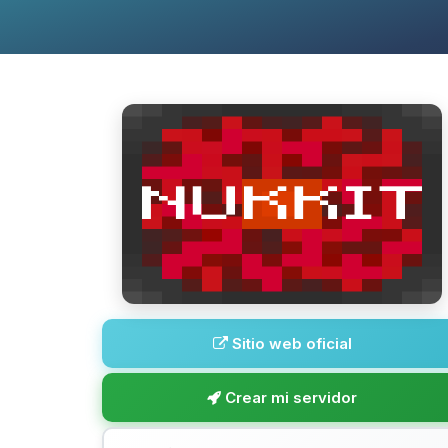
Sitio web oficial
Crear mi servidor