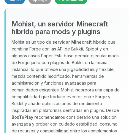
Mohist, un servidor Minecraft
híbrido para mods y plugins
Mohist es un tipo de
servidor Minecraft
híbrido que
Yupi, por fin alguien con quien
combina Forge con las API de Bukkit, Spigot y en
hablar! Soy Choupy, tu pequeno
algunos casos Paper. Esta base permite ejecutar mods
asistente de BoxToPlay. Cuentame
de Forge junto con plugins de Bukkit en la misma
que necesitas y moveré mis
instancia, lo que ofrece una jugabilidad muy flexible,
pequenos circuitos para ayudarte.
mezcla contenido modificado, herramientas de
06/08/2026 20:50
administración y funciones avanzadas para
comunidades exigentes. Mohist incorpora una capa de
compatibilidad que traduce eventos entre Forge y
Bukkit y añade optimizaciones de rendimiento
inspiradas en plataformas centradas en plugins. Desde
BoxToPlay
recomendamos considerarlo una solución
avanzada y probar con cuidado estabilidad, consumo
de recursos y compatibilidad entre los complementos