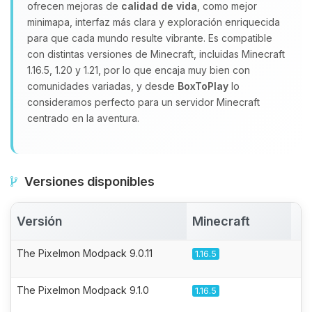
ofrecen mejoras de
calidad de vida
, como mejor
minimapa, interfaz más clara y exploración enriquecida
para que cada mundo resulte vibrante. Es compatible
con distintas versiones de Minecraft, incluidas Minecraft
1.16.5, 1.20 y 1.21, por lo que encaja muy bien con
comunidades variadas, y desde
BoxToPlay
lo
consideramos perfecto para un servidor Minecraft
centrado en la aventura.
Versiones disponibles
Versión
Minecraft
A
The Pixelmon Modpack 9.0.11
1.16.5
The Pixelmon Modpack 9.1.0
1.16.5