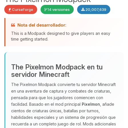
CurseForge
14 versiones
20,007,639
Nota del desarrollador:
This is a Modpack designed to give players an easy
time getting started.
Yupi, por fin alguien con quien
The Pixelmon Modpack en tu
hablar! Soy Choupy, tu pequeno
servidor Minecraft
asistente de BoxToPlay. Cuentame
que necesitas y moveré mis
The Pixelmon Modpack convierte tu servidor Minecraft
pequenos circuitos para ayudarte.
en una aventura de captura y combates de criaturas,
08/08/2026 07:22
pensada para que los jugadores comiencen con
facilidad. Basado en el mod principal
Pixelmon
, añade
cientos de criaturas únicas, batallas por turnos,
habilidades especiales y un sistema de progresión que
recuerda a un completo juego de rol. Mods adicionales