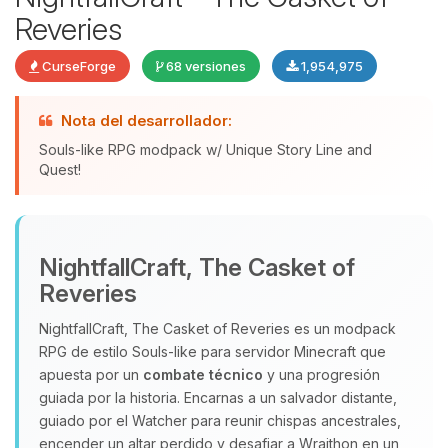
Reveries
CurseForge
68 versiones
1,954,975
Nota del desarrollador:
Souls-like RPG modpack w/ Unique Story Line and
Quest!
Yupi, por fin alguien con quien
hablar! Soy Choupy, tu pequeno
NightfallCraft, The Casket of
asistente de BoxToPlay. Cuentame
Reveries
que necesitas y moveré mis
pequenos circuitos para ayudarte.
NightfallCraft, The Casket of Reveries es un modpack
RPG de estilo Souls‑like para servidor Minecraft que
10/08/2026 11:51
apuesta por un
combate técnico
y una progresión
guiada por la historia. Encarnas a un salvador distante,
guiado por el Watcher para reunir chispas ancestrales,
encender un altar perdido y desafiar a Wraithon en un