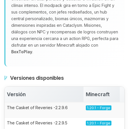
clímax intenso. El modpack gira en torno a Epic Fight y
sus complementos, con jefes rediseñados, un hub
central personalizado, biomas únicos, mazmorras y
dimensiones inspiradas en Cataclysm. Misiones,
diálogos con NPC y recompensas de logros construyen
una experiencia cercana a un action RPG, perfecta para
disfrutar en un servidor Minecraft alojado con
BoxToPlay
.
Versiones disponibles
Versión
Minecraft
A
The Casket of Reveries -2.2.9.6
1.20.1 - Forge
The Casket of Reveries -2.2.9.5
1.20.1 - Forge