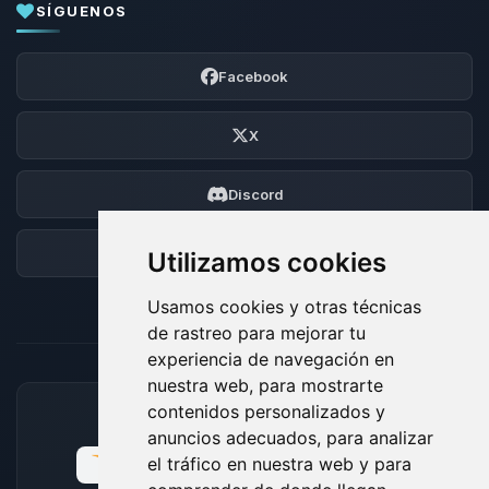
SÍGUENOS
Facebook
X
Discord
Foro
Utilizamos cookies
Usamos cookies y otras técnicas
de rastreo para mejorar tu
experiencia de navegación en
nuestra web, para mostrarte
contenidos personalizados y
MÉTODOS DE PAGO ACEPTADOS
anuncios adecuados, para analizar
el tráfico en nuestra web y para