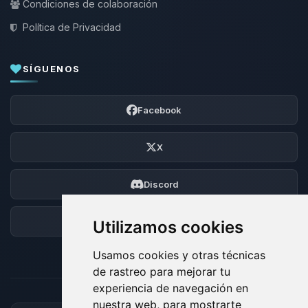
Condiciones de colaboración
Política de Privacidad
SÍGUENOS
Facebook
X
Discord
Foro
Utilizamos cookies
Usamos cookies y otras técnicas
de rastreo para mejorar tu
experiencia de navegación en
nuestra web, para mostrarte