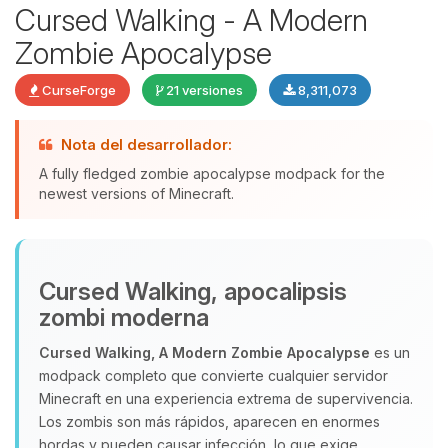
Cursed Walking - A Modern
Zombie Apocalypse
CurseForge
21 versiones
8,311,073
Nota del desarrollador:
A fully fledged zombie apocalypse modpack for the
newest versions of Minecraft.
Yupi, por fin alguien con quien
hablar! Soy Choupy, tu pequeno
Cursed Walking, apocalipsis
asistente de BoxToPlay. Cuentame
zombi moderna
que necesitas y moveré mis
pequenos circuitos para ayudarte.
Cursed Walking, A Modern Zombie Apocalypse
es un
modpack completo que convierte cualquier servidor
09/08/2026 15:46
Minecraft en una experiencia extrema de supervivencia.
Los zombis son más rápidos, aparecen en enormes
hordas y pueden causar infección, lo que exige