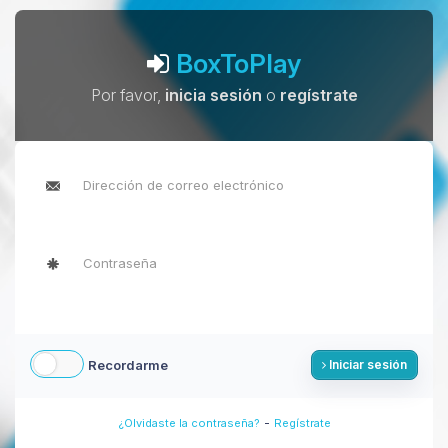
BoxToPlay
Por favor,
inicia sesión
o
regístrate
Recordarme
Iniciar sesión
-
¿Olvidaste la contraseña?
Regístrate