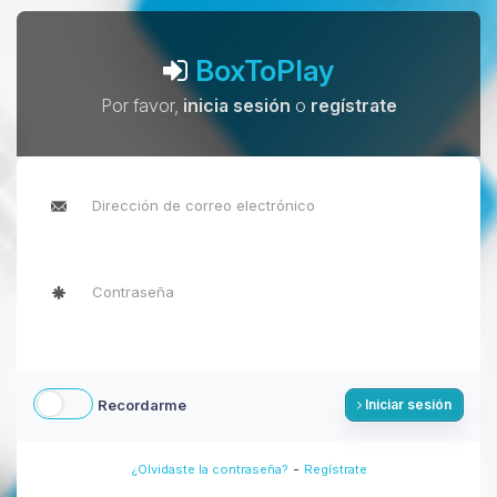
BoxToPlay
Por favor,
inicia sesión
o
regístrate
Recordarme
Iniciar sesión
-
¿Olvidaste la contraseña?
Regístrate