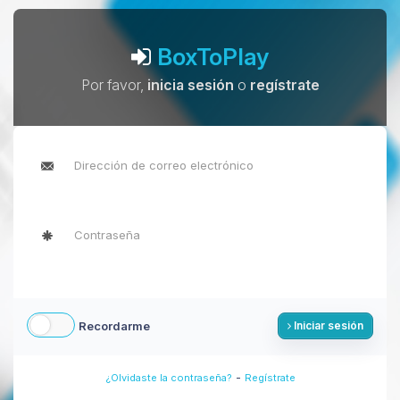
BoxToPlay
Por favor,
inicia sesión
o
regístrate
Recordarme
Iniciar sesión
-
¿Olvidaste la contraseña?
Regístrate