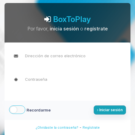
BoxToPlay
Por favor,
inicia sesión
o
regístrate
Recordarme
Iniciar sesión
-
¿Olvidaste la contraseña?
Regístrate