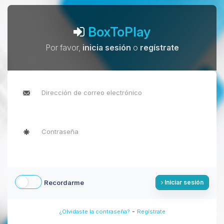
BoxToPlay
Por favor,
inicia sesión
o
regístrate
Recordarme
Iniciar sesión
-
¿Olvidaste la contraseña?
Regístrate