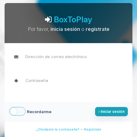
BoxToPlay
Por favor,
inicia sesión
o
regístrate
Recordarme
Iniciar sesión
-
¿Olvidaste la contraseña?
Regístrate