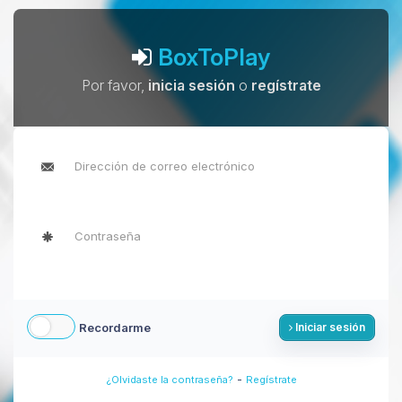
BoxToPlay
Por favor,
inicia sesión
o
regístrate
Recordarme
Iniciar sesión
-
¿Olvidaste la contraseña?
Regístrate