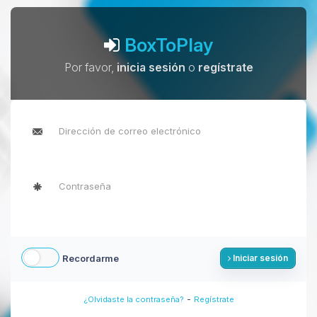
BoxToPlay
Por favor,
inicia sesión
o
regístrate
Recordarme
Iniciar sesión
-
¿Olvidaste la contraseña?
Regístrate