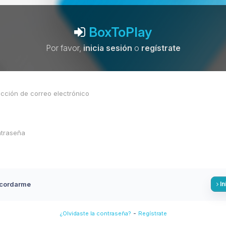
BoxToPlay
Por favor,
inicia sesión
o
regístrate
cordarme
In
-
¿Olvidaste la contraseña?
Regístrate