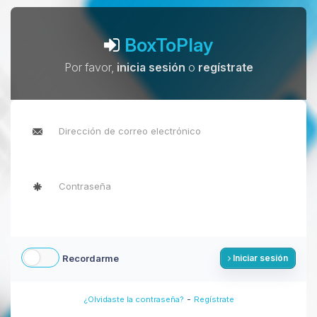
BoxToPlay
Por favor,
inicia sesión
o
regístrate
Recordarme
Iniciar sesión
-
¿Olvidaste la contraseña?
Regístrate