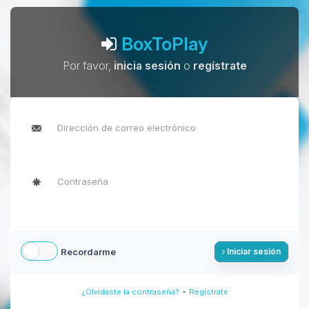
BoxToPlay
Por favor,
inicia sesión
o
regístrate
Recordarme
Iniciar sesión
-
¿Olvidaste la contraseña?
Regístrate