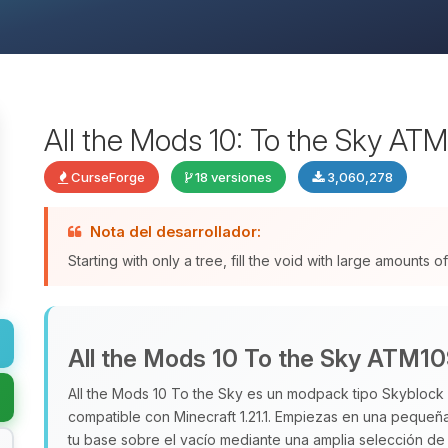
All the Mods 10: To the Sky AT
CurseForge
18 versiones
3,060,278
Nota del desarrollador:
Starting with only a tree, fill the void with large amounts
All the Mods 10 To the Sky ATM1
All the Mods 10 To the Sky es un modpack tipo Skyblock
compatible con Minecraft 1.21.1. Empiezas en una pequeña 
tu base sobre el vacío mediante una amplia selección d