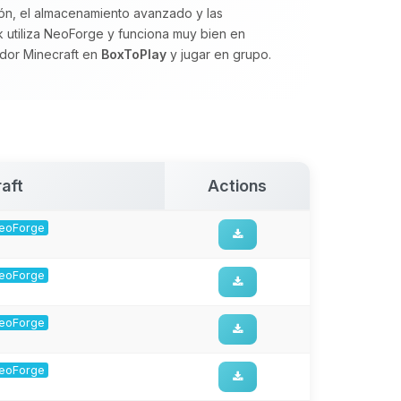
ión, el almacenamiento avanzado y las
ck utiliza NeoForge y funciona muy bien en
vidor Minecraft en
BoxToPlay
y jugar en grupo.
aft
Actions
 NeoForge
 NeoForge
 NeoForge
 NeoForge