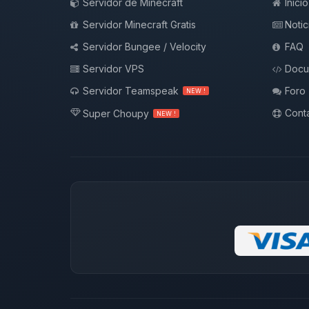
Servidor de Minecraft
Inicio
Servidor Minecraft Gratis
Notic
Servidor Bungee / Velocity
FAQ
Servidor VPS
Docu
Servidor Teamspeak
Foro
NEW !
Conta
Super Choupy
NEW !