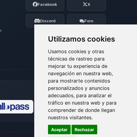
Facebook
X
BoxToPlay. Cuentame que necesitas y
moveré mis pequenos circuitos para
ayudarte.
Discord
Foro
07/08/2026 02:22
n
Utilizamos cookies
Usamos cookies y otras
técnicas de rastreo para
mejorar tu experiencia de
navegación en nuestra web,
para mostrarte contenidos
personalizados y anuncios
adecuados, para analizar el
tráfico en nuestra web y para
comprender de donde llegan
🍪
nuestros visitantes.
Aceptar
Rechazar