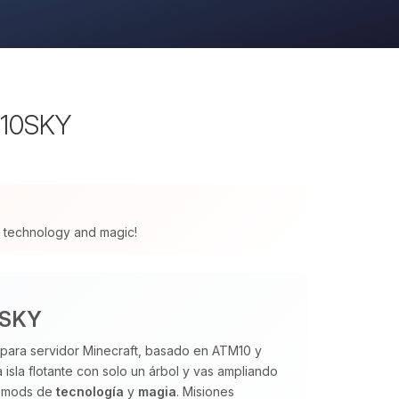
M10SKY
 of technology and magic!
0SKY
 para servidor Minecraft, basado en ATM10 y
isla flotante con solo un árbol y vas ampliando
e mods de
tecnología
y
magia
. Misiones