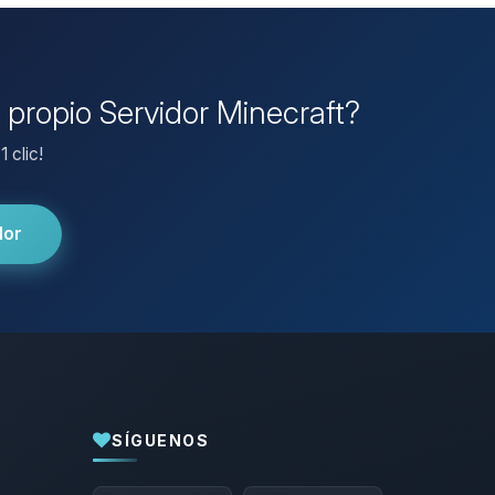
 propio Servidor Minecraft?
 clic!
dor
SÍGUENOS
Yupi, por fin alguien con quien hablar!
Soy Choupy, tu pequeno asistente de