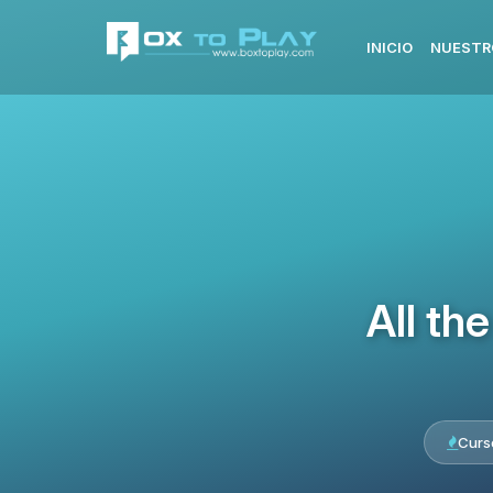
INICIO
NUESTR
All th
Curs