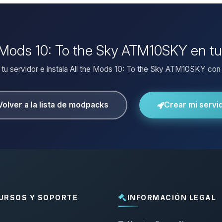
he Mods 10: To the Sky ATM10SKY en tu
 tu servidor e instala All the Mods 10: To the Sky ATM10SKY con 1
Volver a la lista de modpacks
Crear mi servi
URSOS Y SOPORTE
INFORMACIÓN LEGAL