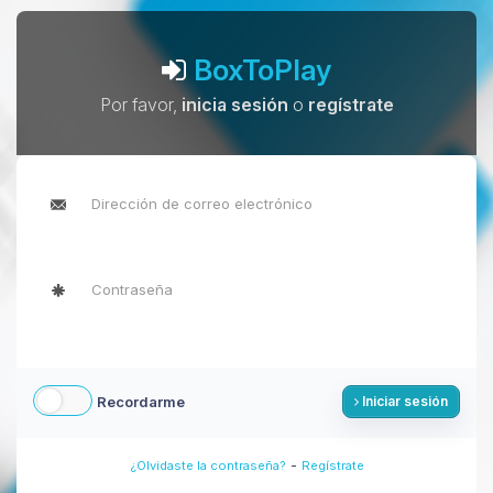
BoxToPlay
Por favor,
inicia sesión
o
regístrate
Recordarme
Iniciar sesión
-
¿Olvidaste la contraseña?
Regístrate