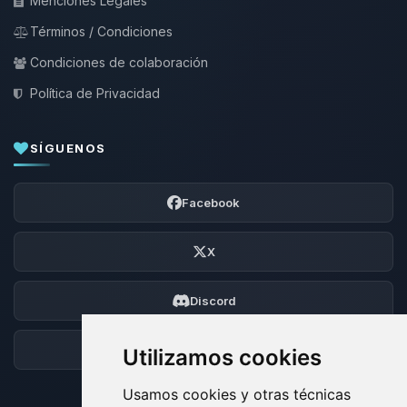
Menciones Legales
Términos / Condiciones
Condiciones de colaboración
Política de Privacidad
SÍGUENOS
Facebook
X
Discord
Foro
Utilizamos cookies
Usamos cookies y otras técnicas