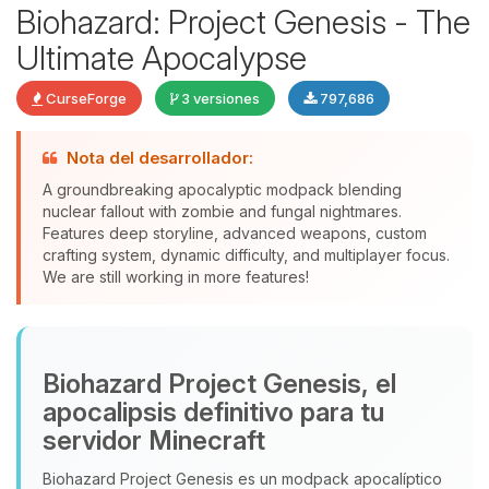
Biohazard: Project Genesis - The
Ultimate Apocalypse
CurseForge
3 versiones
797,686
Nota del desarrollador:
Yupi, por fin alguien con quien
A groundbreaking apocalyptic modpack blending
hablar! Soy Choupy, tu pequeno
nuclear fallout with zombie and fungal nightmares.
asistente de BoxToPlay. Cuentame
Features deep storyline, advanced weapons, custom
que necesitas y moveré mis
crafting system, dynamic difficulty, and multiplayer focus.
We are still working in more features!
pequenos circuitos para ayudarte.
10/08/2026 06:03
Biohazard Project Genesis, el
apocalipsis definitivo para tu
servidor Minecraft
Biohazard Project Genesis es un modpack apocalíptico