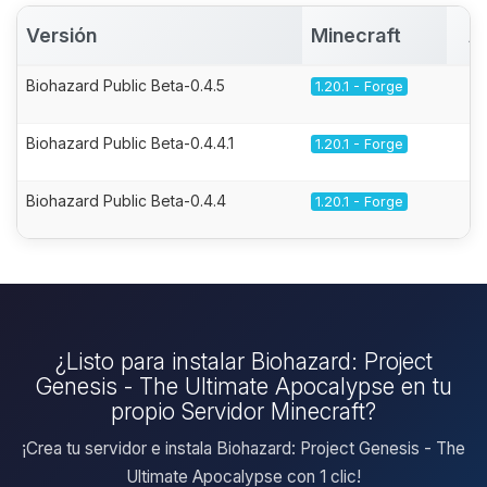
Versión
Minecraft
A
Biohazard Public Beta-0.4.5
1.20.1 - Forge
Biohazard Public Beta-0.4.4.1
1.20.1 - Forge
Biohazard Public Beta-0.4.4
1.20.1 - Forge
¿Listo para instalar Biohazard: Project
Genesis - The Ultimate Apocalypse en tu
propio Servidor Minecraft?
¡Crea tu servidor e instala Biohazard: Project Genesis - The
Ultimate Apocalypse con 1 clic!