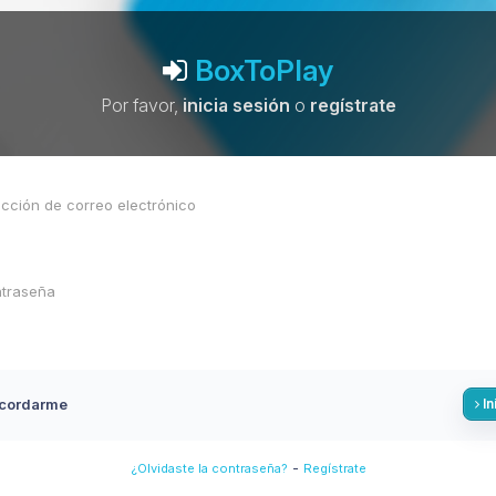
BoxToPlay
Por favor,
inicia sesión
o
regístrate
cordarme
In
-
¿Olvidaste la contraseña?
Regístrate