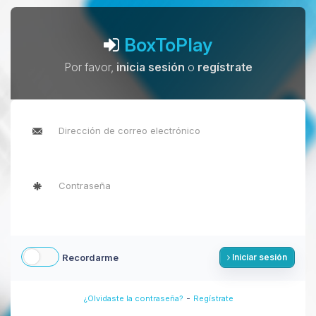
BoxToPlay
Por favor,
inicia sesión
o
regístrate
Recordarme
Iniciar sesión
-
¿Olvidaste la contraseña?
Regístrate