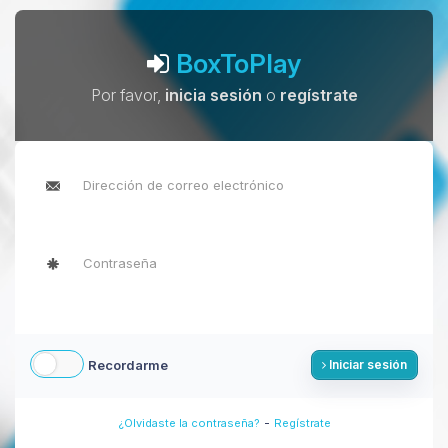
BoxToPlay
Por favor,
inicia sesión
o
regístrate
Recordarme
Iniciar sesión
-
¿Olvidaste la contraseña?
Regístrate