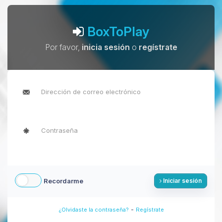
BoxToPlay
Por favor,
inicia sesión
o
regístrate
Recordarme
Iniciar sesión
-
¿Olvidaste la contraseña?
Regístrate