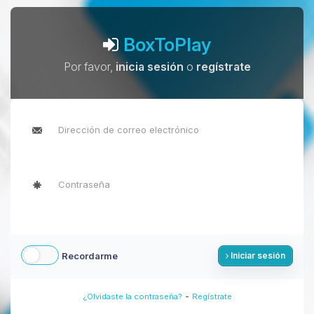
BoxToPlay
Por favor,
inicia sesión
o
regístrate
Recordarme
Iniciar sesión
-
¿Olvidaste la contraseña?
Regístrate