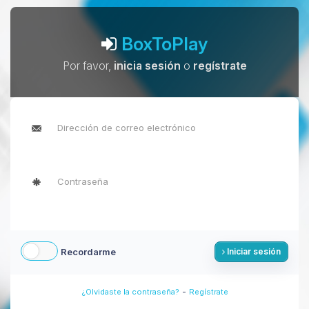
BoxToPlay
Por favor,
inicia sesión
o
regístrate
Recordarme
Iniciar sesión
-
¿Olvidaste la contraseña?
Regístrate