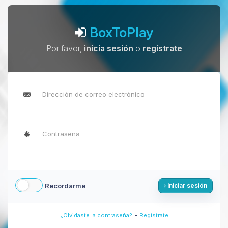
BoxToPlay
Por favor,
inicia sesión
o
regístrate
Recordarme
Iniciar sesión
-
¿Olvidaste la contraseña?
Regístrate