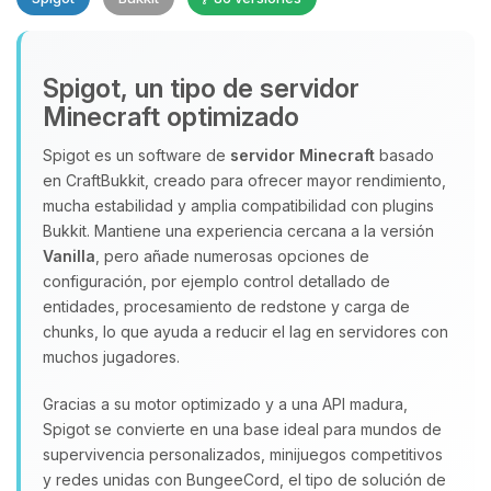
Spigot, un tipo de servidor
Minecraft optimizado
Spigot es un software de
servidor Minecraft
basado
en CraftBukkit, creado para ofrecer mayor rendimiento,
Yupi, por fin alguien con quien
mucha estabilidad y amplia compatibilidad con plugins
hablar! Soy Choupy, tu pequeno
Bukkit. Mantiene una experiencia cercana a la versión
asistente de BoxToPlay. Cuentame
Vanilla
, pero añade numerosas opciones de
que necesitas y moveré mis
configuración, por ejemplo control detallado de
pequenos circuitos para ayudarte.
entidades, procesamiento de redstone y carga de
chunks, lo que ayuda a reducir el lag en servidores con
08/08/2026 17:20
muchos jugadores.
Gracias a su motor optimizado y a una API madura,
Spigot se convierte en una base ideal para mundos de
supervivencia personalizados, minijuegos competitivos
y redes unidas con BungeeCord, el tipo de solución de