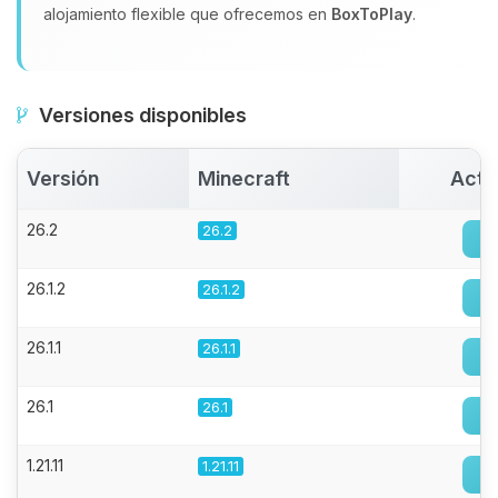
alojamiento flexible que ofrecemos en
BoxToPlay
.
Versiones disponibles
Versión
Minecraft
Acti
26.2
26.2
26.1.2
26.1.2
26.1.1
26.1.1
26.1
26.1
1.21.11
1.21.11