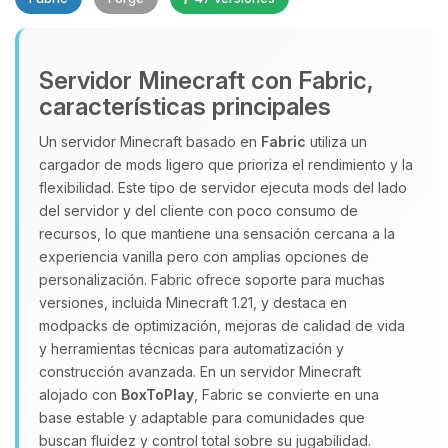
Servidor Minecraft con Fabric,
características principales
Un servidor Minecraft basado en
Fabric
utiliza un
cargador de mods ligero que prioriza el rendimiento y la
Yupi, por fin alguien con quien
flexibilidad. Este tipo de servidor ejecuta mods del lado
hablar! Soy Choupy, tu pequeno
del servidor y del cliente con poco consumo de
asistente de BoxToPlay. Cuentame
recursos, lo que mantiene una sensación cercana a la
que necesitas y moveré mis
experiencia vanilla pero con amplias opciones de
pequenos circuitos para ayudarte.
personalización. Fabric ofrece soporte para muchas
07/08/2026 17:23
versiones, incluida Minecraft 1.21, y destaca en
modpacks de optimización, mejoras de calidad de vida
y herramientas técnicas para automatización y
construcción avanzada. En un servidor Minecraft
alojado con
BoxToPlay
, Fabric se convierte en una
base estable y adaptable para comunidades que
buscan fluidez y control total sobre su jugabilidad.