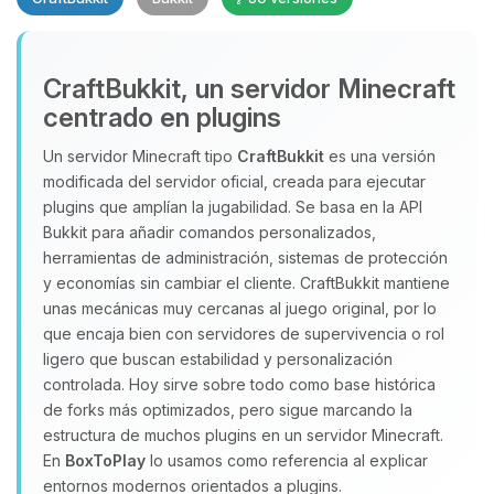
CraftBukkit, un servidor Minecraft
centrado en plugins
Un servidor Minecraft tipo
CraftBukkit
es una versión
modificada del servidor oficial, creada para ejecutar
Yupi, por fin alguien con quien
plugins que amplían la jugabilidad. Se basa en la API
hablar! Soy Choupy, tu pequeno
Bukkit para añadir comandos personalizados,
asistente de BoxToPlay. Cuentame
herramientas de administración, sistemas de protección
que necesitas y moveré mis
y economías sin cambiar el cliente. CraftBukkit mantiene
pequenos circuitos para ayudarte.
unas mecánicas muy cercanas al juego original, por lo
05/08/2026 21:50
que encaja bien con servidores de supervivencia o rol
ligero que buscan estabilidad y personalización
controlada. Hoy sirve sobre todo como base histórica
de forks más optimizados, pero sigue marcando la
estructura de muchos plugins en un servidor Minecraft.
En
BoxToPlay
lo usamos como referencia al explicar
entornos modernos orientados a plugins.