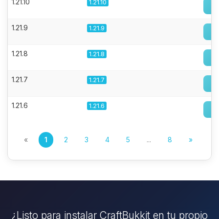
1.21.10
1.21.10
1.21.9
1.21.9
1.21.8
1.21.8
1.21.7
1.21.7
1.21.6
1.21.6
«
1
2
3
4
5
...
8
»
¿Listo para instalar CraftBukkit en tu propio