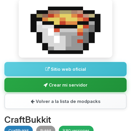
Sitio web oficial
Crear mi servidor
Volver a la lista de modpacks
CraftBukkit
CraftBukkit
Bukkit
80 versiones