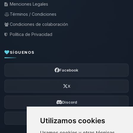
Menciones Legales
Términos / Condiciones
Condiciones de colaboración
Política de Privacidad
SÍGUENOS
Facebook
X
Discord
Foro
Utilizamos cookies
Usamos cookies y otras técnicas