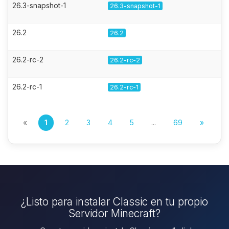
26.3-snapshot-1
26.3-snapshot-1
26.2
26.2
26.2-rc-2
26.2-rc-2
26.2-rc-1
26.2-rc-1
«
1
2
3
4
5
...
69
»
¿Listo para instalar Classic en tu propio
Servidor Minecraft?