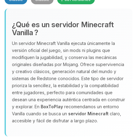
¿Qué es un servidor Minecraft
Vanilla ?
Un servidor Minecraft Vanilla ejecuta únicamente la
versión oficial del juego, sin mods ni plugins que
Yupi, por fin alguien con quien
modifiquen la jugabilidad, y conserva las mecánicas
hablar! Soy Choupy, tu pequeno
originales diseñadas por Mojang. Ofrece supervivencia
asistente de BoxToPlay. Cuentame
y creativo clásicos, generación natural del mundo y
que necesitas y moveré mis
sistemas de Redstone conocidos. Este tipo de servidor
pequenos circuitos para ayudarte.
prioriza la sencillez, la estabilidad y la compatibilidad
07/08/2026 02:37
entre jugadores, perfecto para comunidades que
desean una experiencia auténtica centrada en construir
y explorar. En
BoxToPlay
recomendamos un entorno
Vanilla cuando se busca un
servidor Minecraft
claro,
accesible y fácil de disfrutar a largo plazo.