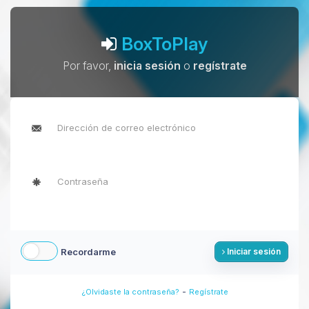
BoxToPlay
Por favor,
inicia sesión
o
regístrate
Recordarme
Iniciar sesión
-
¿Olvidaste la contraseña?
Regístrate