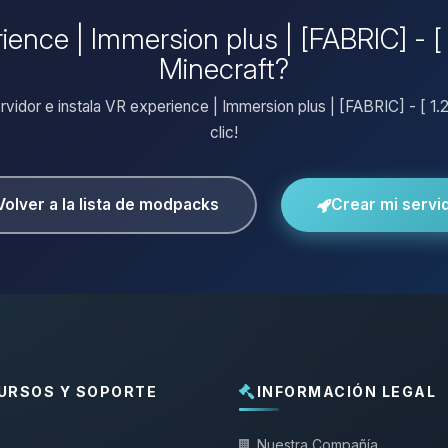
ience | Immersion plus | [FABRIC] - [ 1
Minecraft?
rvidor e instala VR experience | Immersion plus | [FABRIC] - [ 1.2
clic!
Volver a la lista de modpacks
Crear mi servi
URSOS Y SOPORTE
INFORMACIÓN LEGAL
Nuestra Compañía