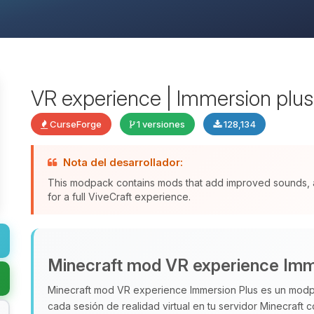
VR experience | Immersion plus | 
CurseForge
1 versiones
128,134
Nota del desarrollador:
This modpack contains mods that add improved sounds, a
for a full ViveCraft experience.
Minecraft mod VR experience Imm
Minecraft mod VR experience Immersion Plus es un mod
cada sesión de realidad virtual en tu servidor Minecraft 