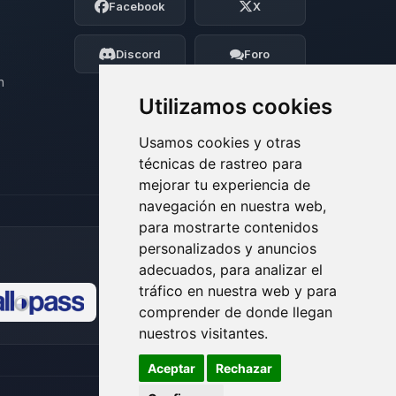
Facebook
X
BoxToPlay. Cuentame que necesitas y
moveré mis pequenos circuitos para
ayudarte.
Discord
Foro
08/08/2026 09:37
n
Utilizamos cookies
Usamos cookies y otras
técnicas de rastreo para
mejorar tu experiencia de
navegación en nuestra web,
para mostrarte contenidos
personalizados y anuncios
adecuados, para analizar el
tráfico en nuestra web y para
comprender de donde llegan
🍪
nuestros visitantes.
Aceptar
Rechazar