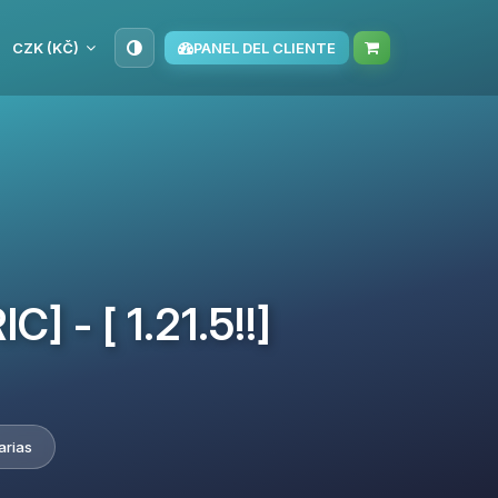
CZK (KČ)
PANEL DEL CLIENTE
] - [ 1.21.5!!]
arias