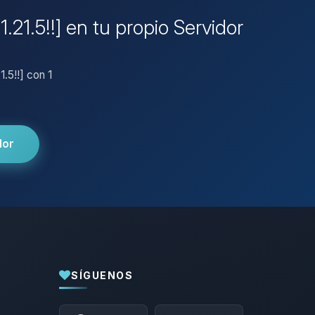
.21.5!!] en tu propio Servidor
1.5!!] con 1
dor
SÍGUENOS
Yupi, por fin alguien con quien hablar!
Soy Choupy, tu pequeno asistente de