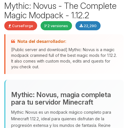
Mythic: Novus - The Complete
Magic Modpack - 1.12.2
CurseForge
2 versiones
22,290
Yupi, por fin alguien con quien
Nota del desarrollador:
hablar! Soy Choupy, tu pequeno
asistente de BoxToPlay. Cuentame
[Public server and download] Mythic: Novus is a magic
que necesitas y moveré mis
modpack crammed full of the best magic mods for 1.12.2.
It also comes with custom mods, edits and quests for
pequenos circuitos para ayudarte.
you check out.
06/08/2026 06:03
Mythic: Novus, magia completa
para tu servidor Minecraft
Mythic: Novus es un modpack mágico completo para
Minecraft 1.12.2, ideal para quienes disfrutan de la
progresión extensa y los mundos de fantasía. Reúne