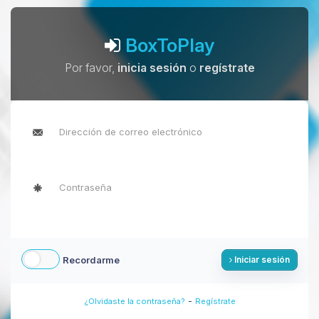
BoxToPlay
Por favor,
inicia sesión
o
regístrate
Recordarme
Iniciar sesión
-
¿Olvidaste la contraseña?
Regístrate