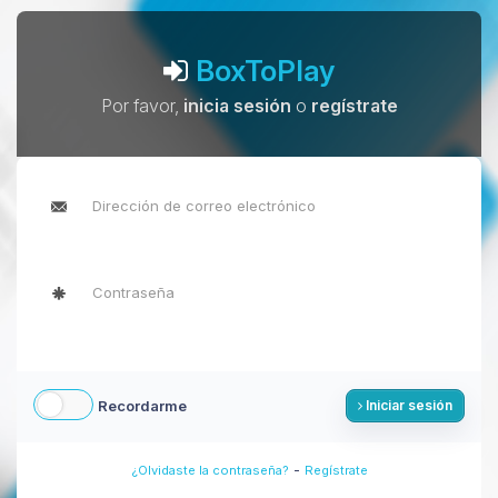
BoxToPlay
Por favor,
inicia sesión
o
regístrate
Recordarme
Iniciar sesión
-
¿Olvidaste la contraseña?
Regístrate