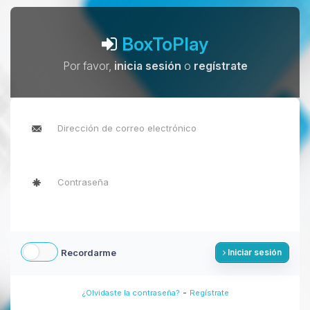
BoxToPlay
Por favor,
inicia sesión
o
regístrate
Recordarme
Iniciar sesión
-
¿Olvidaste la contraseña?
Regístrate