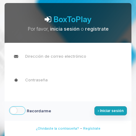
BoxToPlay
Por favor,
inicia sesión
o
regístrate
Recordarme
Iniciar sesión
-
¿Olvidaste la contraseña?
Regístrate