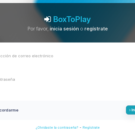
BoxToPlay
Por favor,
inicia sesión
o
regístrate
cordarme
In
-
¿Olvidaste la contraseña?
Regístrate