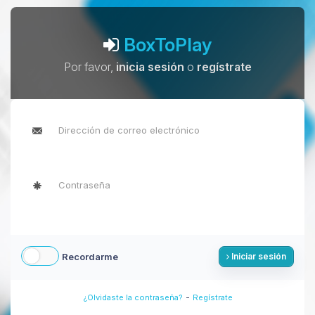
BoxToPlay
Por favor,
inicia sesión
o
regístrate
Recordarme
Iniciar sesión
-
¿Olvidaste la contraseña?
Regístrate