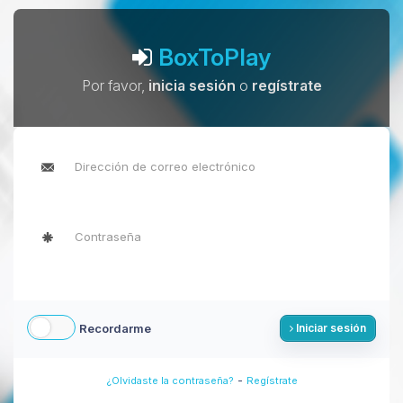
BoxToPlay
Por favor,
inicia sesión
o
regístrate
Recordarme
Iniciar sesión
-
¿Olvidaste la contraseña?
Regístrate