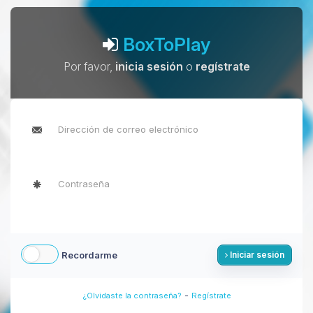
BoxToPlay
Por favor,
inicia sesión
o
regístrate
Recordarme
Iniciar sesión
-
¿Olvidaste la contraseña?
Regístrate